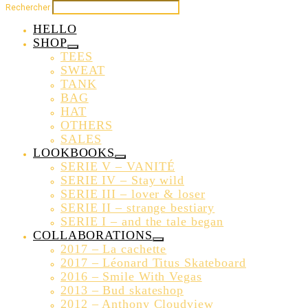
Rechercher
HELLO
SHOP
TEES
SWEAT
TANK
BAG
HAT
OTHERS
SALES
LOOKBOOKS
SERIE V – VANITÉ
SERIE IV – Stay wild
SERIE III – lover & loser
SERIE II – strange bestiary
SERIE I – and the tale began
COLLABORATIONS
2017 – La cachette
2017 – Léonard Titus Skateboard
2016 – Smile With Vegas
2013 – Bud skateshop
2012 – Anthony Cloudview