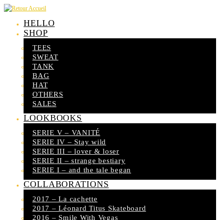
Skip
to
HELLO
content
SHOP
TEES
SWEAT
TANK
BAG
HAT
OTHERS
SALES
LOOKBOOKS
SERIE V – VANITÉ
SERIE IV – Stay wild
SERIE III – lover & loser
SERIE II – strange bestiary
SERIE I – and the tale began
COLLABORATIONS
2017 – La cachette
2017 – Léonard Titus Skateboard
2016 – Smile With Vegas