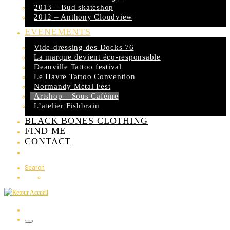
2013 – Bud skateshop
2012 – Anthony Cloudview
EVENEMENTS
Vide-dressing des Docks 76
La marque devient éco-responsable
Deauville Tattoo festival
Le Havre Tattoo Convention
Normandy Metal Fest
Artshop – Sous Caféine
L’atelier Fishbrain
BLACK BONES CLOTHING
FIND ME
CONTACT
Search
Menu