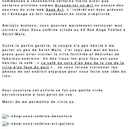
commences à reconnaitre certains traits ainsi que
certains artistes comme
Arrache toi un œil
ou encore des
oeuvres du site web
Geek Art
. L’ intérêt est bien présent
et l’échange se fait rapidement en toute simplicité.
Ami(e)s bretons, vous pourrez maintenant retrouver mon
univers chez Sous caféine située au 40 Rue Ange Fontan à
Saint-Malo.
Outre la partie galerie, le couple n’a pas hésité à me
parler un peu de Saint-Malo. J’ai reçu pas mal de bons
plans pour aller visiter la ville fortifiée et dénicher de
fabuleux endroits. Un des lieux les plus fous est sans
hésiter le café : «
Le café du coin d’en bas de la rue de la
ville d’en face du port
» . Je vous laisse visionner les
photos de cet endroit atypique pour vous faire une idée du
lieu.
Pour conclure cet article ce fut une petite virée
enrichissante à tout point de vue.
Merci de me permettre de vivre ça.