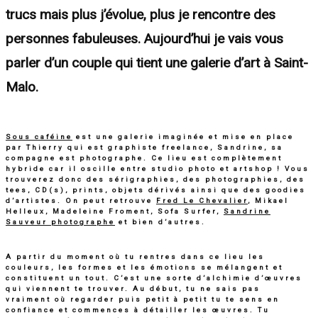
trucs mais plus j’évolue, plus je rencontre des
personnes fabuleuses. Aujourd’hui je vais vous
parler d’un couple qui tient une galerie d’art à Saint-
Malo.
Sous caféine
est une galerie imaginée et mise en place
par Thierry qui est graphiste freelance, Sandrine, sa
compagne est photographe. Ce lieu est complètement
hybride car il oscille entre studio photo et artshop ! Vous
trouverez donc des sérigraphies, des photographies, des
tees, CD(s), prints, objets dérivés ainsi que des goodies
d’artistes. On peut retrouve
Fred Le Chevalier
, Mikael
Helleux, Madeleine Froment, Sofa Surfer,
Sandrine
Sauveur photographe
et bien d’autres.
A partir du moment
où
tu rentres dans ce lieu les
couleurs, les formes et les émotions se mélangent et
constituent un tout. C’est une sorte d’alchimie d’œuvres
qui viennent te trouver. Au début, tu ne sais pas
vraiment
où
regarder puis petit à petit tu te sens en
confiance et commences à détailler les œuvres. Tu