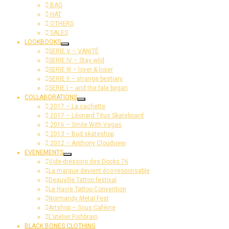
BAG
HAT
OTHERS
SALES
LOOKBOOKS
SERIE V – VANITÉ
SERIE IV – Stay wild
SERIE III – lover & loser
SERIE II – strange bestiary
SERIE I – and the tale began
COLLABORATIONS
2017 – La cachette
2017 – Léonard Titus Skateboard
2016 – Smile With Vegas
2013 – Bud skateshop
2012 – Anthony Cloudview
EVENEMENTS
Vide-dressing des Docks 76
La marque devient éco-responsable
Deauville Tattoo festival
Le Havre Tattoo Convention
Normandy Metal Fest
Artshop – Sous Caféine
L’atelier Fishbrain
BLACK BONES CLOTHING