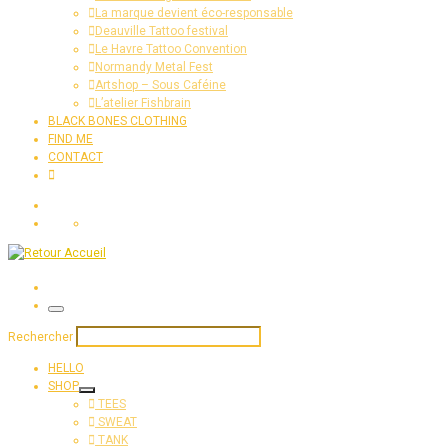
La marque devient éco-responsable
Deauville Tattoo festival
Le Havre Tattoo Convention
Normandy Metal Fest
Artshop – Sous Caféine
L’atelier Fishbrain
BLACK BONES CLOTHING
FIND ME
CONTACT
Search
Menu
Rechercher
HELLO
SHOP
TEES
SWEAT
TANK