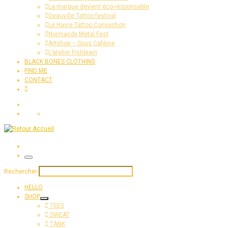
La marque devient éco-responsable
Deauville Tattoo festival
Le Havre Tattoo Convention
Normandy Metal Fest
Artshop – Sous Caféine
L’atelier Fishbrain
BLACK BONES CLOTHING
FIND ME
CONTACT
Search
Menu
Rechercher
HELLO
SHOP
TEES
SWEAT
TANK