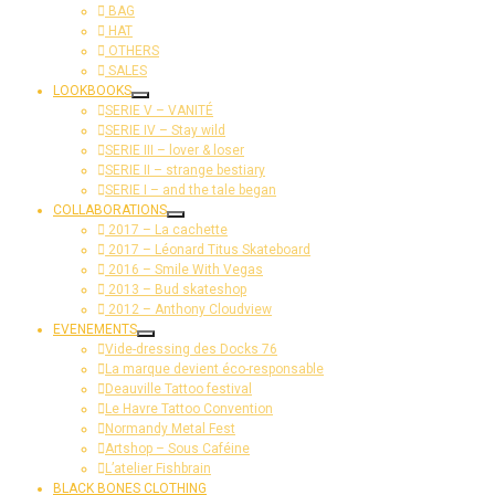
BAG
HAT
OTHERS
SALES
LOOKBOOKS
SERIE V – VANITÉ
SERIE IV – Stay wild
SERIE III – lover & loser
SERIE II – strange bestiary
SERIE I – and the tale began
COLLABORATIONS
2017 – La cachette
2017 – Léonard Titus Skateboard
2016 – Smile With Vegas
2013 – Bud skateshop
2012 – Anthony Cloudview
EVENEMENTS
Vide-dressing des Docks 76
La marque devient éco-responsable
Deauville Tattoo festival
Le Havre Tattoo Convention
Normandy Metal Fest
Artshop – Sous Caféine
L’atelier Fishbrain
BLACK BONES CLOTHING