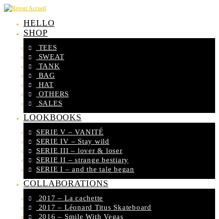
Skip
to
HELLO
content
SHOP
TEES
SWEAT
TANK
BAG
HAT
OTHERS
SALES
LOOKBOOKS
SERIE V – VANITÉ
SERIE IV – Stay wild
SERIE III – lover & loser
SERIE II – strange bestiary
SERIE I – and the tale began
COLLABORATIONS
2017 – La cachette
2017 – Léonard Titus Skateboard
2016 – Smile With Vegas