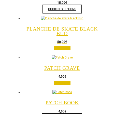
15,00
€
CHOIX DES OPTIONS
Ce
produit
a
plusieurs
variations.
PLANCHE DE SKATE BLACK
Les
BUD
options
peuvent
50,00
€
être
Lire la suite
choisies
sur
la
page
PATCH GRAVE
du
produit
4,00
€
Lire la suite
PATCH BOOK
4,00
€