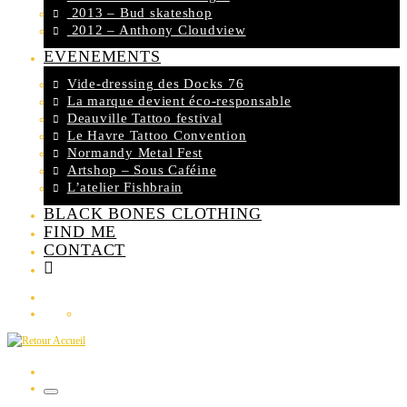
2013 – Bud skateshop
2012 – Anthony Cloudview
EVENEMENTS
Vide-dressing des Docks 76
La marque devient éco-responsable
Deauville Tattoo festival
Le Havre Tattoo Convention
Normandy Metal Fest
Artshop – Sous Caféine
L’atelier Fishbrain
BLACK BONES CLOTHING
FIND ME
CONTACT
Search
Menu