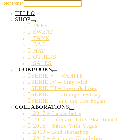
Rechercher
HELLO
SHOP
TEES
SWEAT
TANK
BAG
HAT
OTHERS
SALES
LOOKBOOKS
SERIE V – VANITÉ
SERIE IV – Stay wild
SERIE III – lover & loser
SERIE II – strange bestiary
SERIE I – and the tale began
COLLABORATIONS
2017 – La cachette
2017 – Léonard Titus Skateboard
2016 – Smile With Vegas
2013 – Bud skateshop
2012 – Anthony Cloudview