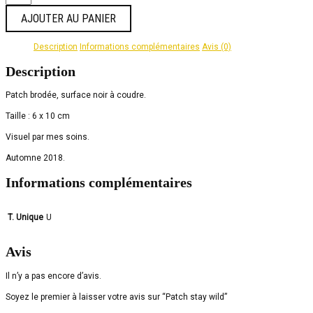
Patch
AJOUTER AU PANIER
stay
wild
Description
Informations complémentaires
Avis (0)
Description
Patch brodée, surface noir à coudre.
Taille : 6 x 10 cm
Visuel par mes soins.
Automne 2018.
Informations complémentaires
T. Unique
U
Avis
Il n’y a pas encore d’avis.
Soyez le premier à laisser votre avis sur “Patch stay wild”