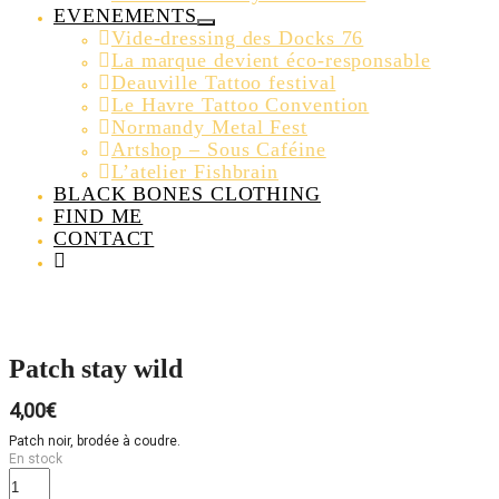
EVENEMENTS
Vide-dressing des Docks 76
La marque devient éco-responsable
Deauville Tattoo festival
Le Havre Tattoo Convention
Normandy Metal Fest
Artshop – Sous Caféine
L’atelier Fishbrain
BLACK BONES CLOTHING
FIND ME
CONTACT
Patch stay wild
4,00
€
Patch noir, brodée à coudre.
En stock
quantité
de